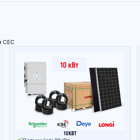
я СЕС
10КВТ