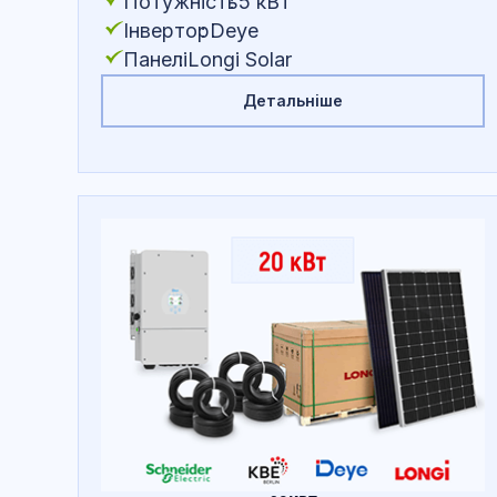
Потужність
:
5 кВт
Інвертор
:
Deye
Панелі
:
Longi Solar
Детальніше