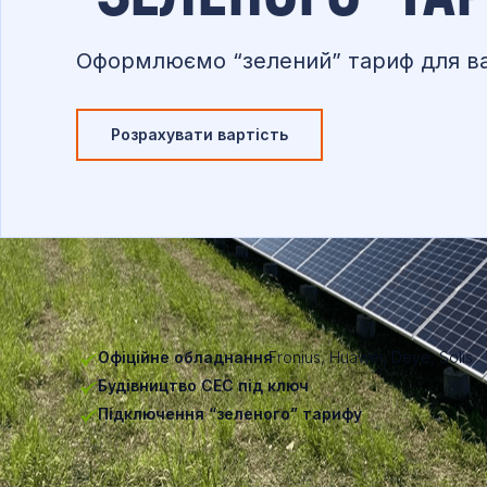
Оформлюємо “зелений” тариф для ва
Розрахувати вартість
Офіційне обладнання
Fronius, Huawei, Deye, Solis
Будівництво СЕС під ключ
Підключення “зеленого” тарифу