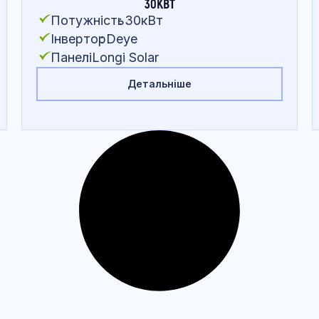
30КВТ
Потужність
:
30кВт
Інвертор
:
Deye
Панелі
:
Longi Solar
Детальніше