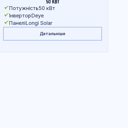
50 КВТ
Потужність
:
50 кВт
Інвертор
:
Deye
Панелі
:
Longi Solar
Детальніше