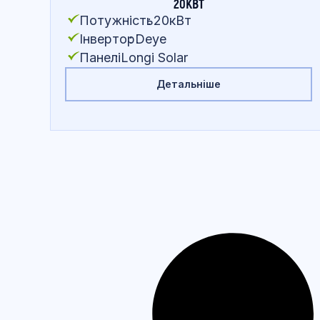
20КВТ
Потужність
:
20кВт
Інвертор
:
Deye
Панелі
:
Longi Solar
Детальніше