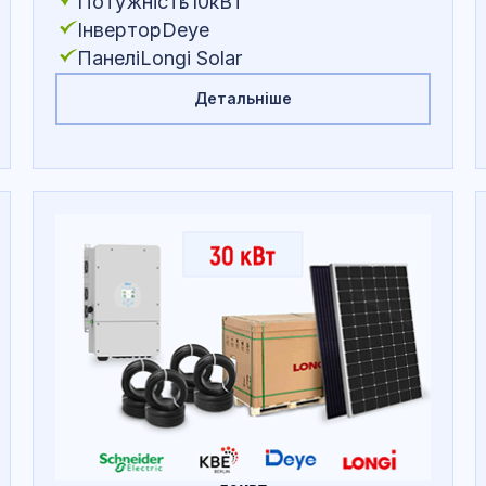
Потужність
:
10кВт
Інвертор
:
Deye
Панелі
:
Longi Solar
Детальніше