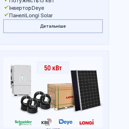
Потужність
:
15 кВт
Інвертор
:
Deye
Панелі
:
Longi Solar
Детальніше