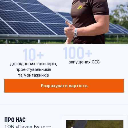
100+
10+
запущених СЕС
досвідчених інженерів,
проектувальників
та монтажників
Розрахувати вартість
ПРО НАС
ТОВ «Пауер Буд» —